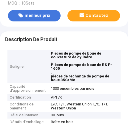
MOQ：10Sets
meilleur prix
Contactez
Description De Produit
Pièces de pompe de boue de
couverture de cylindre
,
Pièces de pompe de boue de RS F-
Surligner
1600
,
pièces de rechange de pompe de
boue 35CrMo
Capacité
1000 ensembles par mois
d'approvisionnement
Certification
API 7K
Conditions de
L/C, T/T, Western Union, L/C, T/T,
paiement
Western Union
Délai de livraison
30 jours
Détails d'emballage
Boîte en bois