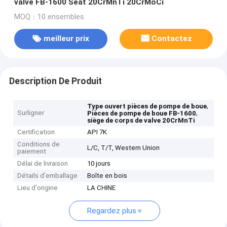
valve FB-1600 Seat 20CrMnTi 20CrMoCi
MOQ：10 ensembles
meilleur prix
Contactez
Description De Produit
,
Type ouvert pièces de pompe de boue
Surligner
,
Pièces de pompe de boue FB-1600
siège de corps de valve 20CrMnTi
Certification
API 7K
Conditions de
L/C, T/T, Western Union
paiement
Délai de livraison
10 jours
Détails d'emballage
Boîte en bois
Lieu d'origine
LA CHINE
Regardez plus