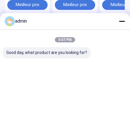
forage de champs
forage de gisement
Pump Parts
Meilleur prix
Meilleur prix
Meilleur p
pétrolifères
de pétrole MK-RN7-
V1
admin
Aperçu
Au sujet de
Contactez-
Desktop
nous
nous
Site
Plan du site
Privacy Policy
5:57 PM
Qualité
Pièces de pompe de boue
Usine De Chine.Copyright ©
2026 Shaanxi FORUS Petroleum Machinery Equipment Co., Ltd. All
Good day, what product are you looking for?
Rights Reserved.
À la maison
Produits
Vidéos