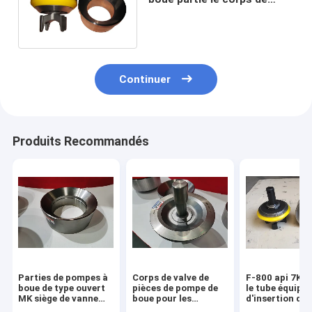
valve FB-1600 Seat
20CrMnTi 20CrMoCi
Continuer
Produits Recommandés
Parties de pompes à
Corps de valve de
F-800 api 7K f
boue de type ouvert
pièces de pompe de
le tube équipé
MK siège de vanne
boue pour les
d'insertion d'u
pour composants de
composants de
centrale de Ri