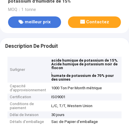
potassium d'humidité de 15%
MOQ：1 tonne
meilleur prix
Contactez
Description De Produit
,
acide humique de potassium de 15%
Acide humique de potassium noir de
flocon
Surligner
,
humate de potassium de 70% pour
des usines
Capacité
1000 Ton Per Month métrique
d'approvisionnement
Certification
ISO9001
Conditions de
L/C, T/T, Western Union
paiement
Délai de livraison
30 jours
Détails d'emballage
Sac de Papier d'emballage