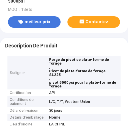
5000psi
MOQ：1Sets
meilleur prix
Contactez
Description De Produit
Forge du pivot de plate-forme de
forage
,
Pivot de plate-forme de forage
Surligner
SL225
,
pivot 5000psi pour la plate-forme de
forage
Certification
API
Conditions de
L/C, T/T, Western Union
paiement
Délai de livraison
30 jours
Détails d'emballage
Norme
Lieu d'origine
LA CHINE