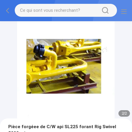
2
/
2
Pièce forgéee de C/W api SL225 forant Rig Swivel