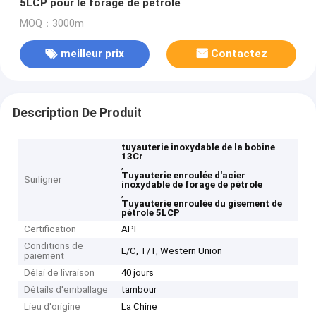
5LCP pour le forage de pétrole
MOQ：3000m
meilleur prix
Contactez
Description De Produit
tuyauterie inoxydable de la bobine
13Cr
,
Tuyauterie enroulée d'acier
Surligner
inoxydable de forage de pétrole
,
Tuyauterie enroulée du gisement de
pétrole 5LCP
Certification
API
Conditions de
L/C, T/T, Western Union
paiement
Délai de livraison
40 jours
Détails d'emballage
tambour
Lieu d'origine
La Chine