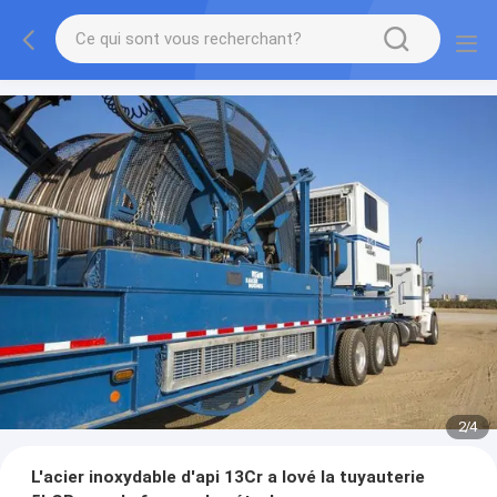
2
/
4
L'acier inoxydable d'api 13Cr a lové la tuyauterie