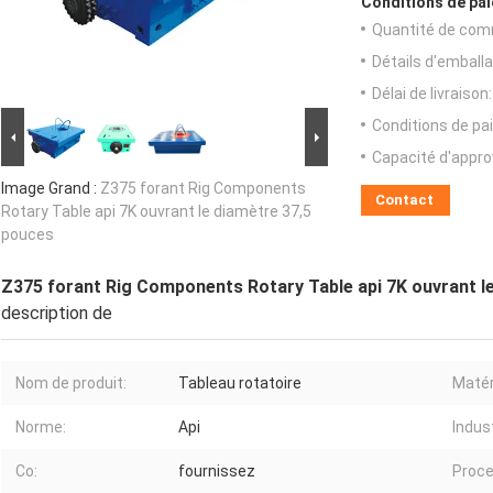
Conditions de pai
Quantité de com
Détails d'emballa
Délai de livraison:
Conditions de pa
Capacité d'appr
Image Grand :
Z375 forant Rig Components
Contact
Rotary Table api 7K ouvrant le diamètre 37,5
pouces
Z375 forant Rig Components Rotary Table api 7K ouvrant l
description de
Nom de produit:
Tableau rotatoire
Matér
Norme:
Api
Indust
Co:
fournissez
Proce