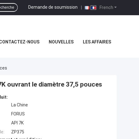
Demande de soumission
|
French
cherche
CONTACTEZ-NOUS
NOUVELLES
LES AFFAIRES
uces
7K ouvrant le diamètre 37,5 pouces
uit:
La Chine
FORUS
API 7K
e:
ZP375