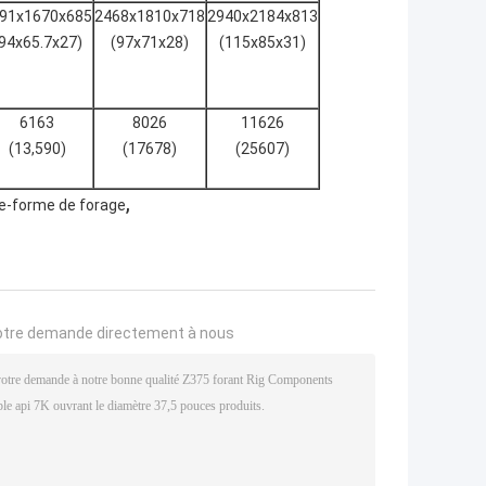
91x1670x685
2468x1810x718
2940x2184x813
94x65.7x27)
(97x71x28)
(115x85x31)
6163
8026
11626
(13,590)
(17678)
(25607)
,
te-forme de forage
otre demande directement à nous