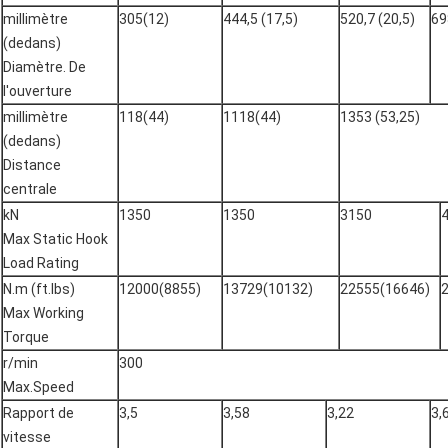
millimètre
305(12)
444,5 (17,5)
520,7 (20,5)
69
(dedans)
Diamètre. De
l'ouverture
millimètre
118(44)
1118(44)
1353 (53,25)
(dedans)
Distance
centrale
kN
1350
1350
3150
Max Static Hook
Load Rating
N.m (ft.lbs)
12000(8855)
13729(10132)
22555(16646)
Max Working
Torque
r/min
300
Max.Speed
Rapport de
3,5
3,58
3,22
3,
vitesse