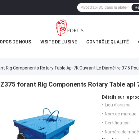
Re
ROPOS DE NOUS
VISITE DE L'USINE
CONTRÔLE QUALITÉ
nt Rig Components Rotary Table Api 7K Ouvrant Le Diamètre 37,5 Po
Z375 forant Rig Components Rotary Table api 
Détails sur le prod
Lieu d'origine:
Nom de marque:
Certification:
Numéro de modèl