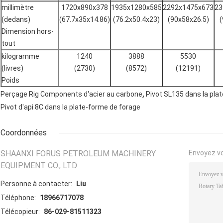
millimètre
1720x890x378
1935x1280x585
2292x1475x673
23
(dedans)
(67.7x35x14.86)
(76.2x50.4x23)
(90x58x26.5)
(
Dimension hors-
tout
kilogramme
1240
3888
5530
(livres)
(2730)
(8572)
(12191)
Poids
,
Perçage Rig Components d'acier au carbone
Pivot SL135 dans la pla
Pivot d'api 8C dans la plate-forme de forage
Coordonnées
SHAANXI FORUS PETROLEUM MACHINERY
Envoyez v
EQUIPMENT CO., LTD
Personne à contacter:
Liu
Téléphone:
18966717078
Télécopieur:
86-029-81511323