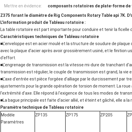
Mettre en évidence:
composants rotatoires de plate-forme de
Z375 forant le diamètre de Rig Components Rotary Table api 7K. D'
L'information produit de Tableau rotatoire :
La table rotatoire est part importante pour conduire et tenir la ficelle
Caractéristiques techniques de Tableau rotatoire
■L'enveloppe est en acier moulé et la structure de soudure de plaque d'a
avec la plaque d'acier après avoir grossièrement usiné, et le finition us
d'effort.
■L'engrenage de transmission est la vitesse mi-dure de tranchant d'arc
transmission est régulier, le couple de transmission est grand, la vie e
■L'axe d'entrée est pièce forgéee d'alliage par le durcissement par t
ajustements pour la grande opération de torsion de moment. La roue à
l'extrémité d'axe. Elle répond à l'exigence de tous les modes de trans
■La bague principale est faite d'acier allié, et éteint et gâché, elle a la 
Paramètre technique de Tableau rotatoire
Modèle
ZP135
ZP175
ZP205
ZP
Paramètres