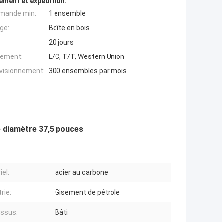
ement et expédition:
mande min:
1 ensemble
ge:
Boîte en bois
20 jours
iement:
L/C, T/T, Western Union
ovisionnement:
300 ensembles par mois
e diamètre 37,5 pouces
iel:
acier au carbone
rie:
Gisement de pétrole
ssus:
Bâti