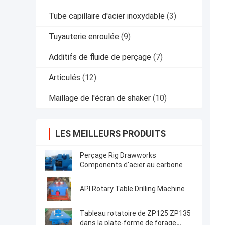
Tube capillaire d'acier inoxydable
(3)
Tuyauterie enroulée
(9)
Additifs de fluide de perçage
(7)
Articulés
(12)
Maillage de l'écran de shaker
(10)
LES MEILLEURS PRODUITS
Perçage Rig Drawworks
Components d'acier au carbone
API Rotary Table Drilling Machine
Tableau rotatoire de ZP125 ZP135
dans la plate-forme de forage