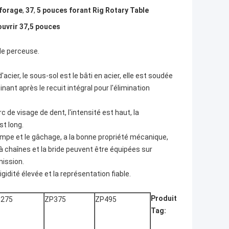
 forage
,
37
,
5 pouces forant Rig Rotary Table
ouvrir 37,5 pouces
 de perceuse.
cier, le sous-sol est le bâti en acier, elle est soudée
inant après le recuit intégral pour l'élimination
 de visage de dent, l'intensité est haut, la
st long.
rempe et le gâchage, a la bonne propriété mécanique,
 chaînes et la bride peuvent être équipées sur
mission.
rigidité élevée et la représentation fiable.
Produit
275
ZP375
ZP495
Tag: