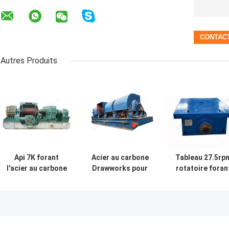
Autres Produits
Api 7K forant
Acier au carbone
Tableau 27.5rp
l'acier au carbone
Drawworks pour
rotatoire foran
de Rig
la plate-forme de
Rig Component
Components
forage 24V 220V
4500kN
Drawworks
380V
JC50DB