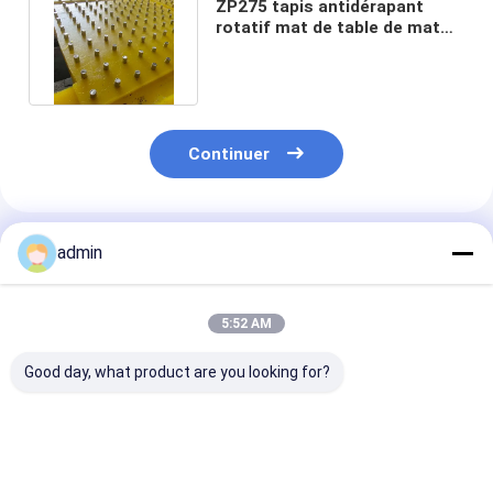
ZP275 tapis antidérapant
rotatif mat de table de mat
matériel PU pour le forage
Continuer
Produits Recommandés
admin
5:52 AM
Good day, what product are you looking for?
Résistance à l'huile
Matériau de
Fabrication
Table tournante
première qualité
supérieure ave