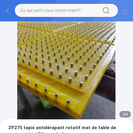
2
/
4
ZP275 tapis antidérapant rotatif mat de table de