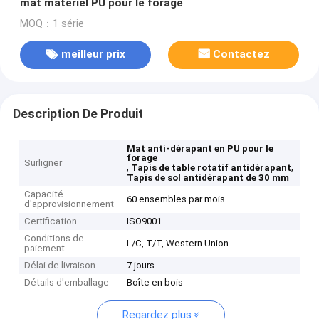
mat matériel PU pour le forage
MOQ：1 série
meilleur prix
Contactez
Description De Produit
Mat anti-dérapant en PU pour le
forage
Surligner
,
,
Tapis de table rotatif antidérapant
Tapis de sol antidérapant de 30 mm
Capacité
60 ensembles par mois
d'approvisionnement
Certification
ISO9001
Conditions de
L/C, T/T, Western Union
paiement
Délai de livraison
7 jours
Détails d'emballage
Boîte en bois
Regardez plus