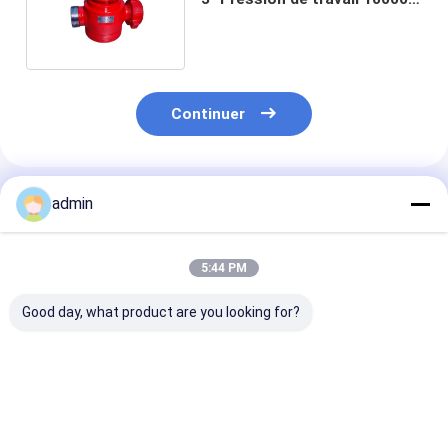
PSI Norme API 6A
Continuer
Produits Recommandés
admin
5:44 PM
Good day, what product are you looking for?
13 5/8 pouces API
RONGGSHENG 11
Cylindre extéri
16A Ram équipement
pouces annular BOP
prévention de 
de prévention des
préventif de
détonation de
explosions BOP 3000
l'explosion 3000 PSI
Cameron 18-3/