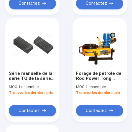
Contactez
Contactez
Série manuelle de la
Forage de pétrole de
série TQ de la série
Rod Power Tong
ZQ de Tong Dies
Wellhead Tools du
MOQ:
1 ensemble
MOQ:
1 ensemble
Wellhead Tools XQ
surgeon XQ29/2.6
Trouvez les derniers prix
Trouvez les derniers prix
d'énergie hydraulique
Contactez
Contactez