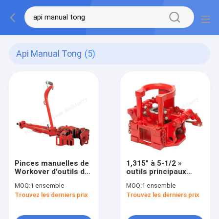
Api Manual Tong
(5)
Pinces manuelles de
1,315" à 5-1/2 »
Workover d'outils de
outils principaux
tête de puits de
bons
MOQ:
1 ensemble
MOQ:
1 ensemble
l'acier allié api 7K
Trouvez les derniers prix
Trouvez les derniers prix