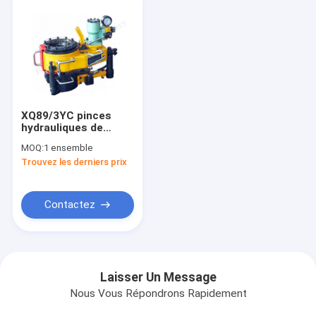
XQ89/3YC pinces
hydrauliques de
tuyauterie de 2 3/8" 2
MOQ:
1 ensemble
7/8" 3 1/2 »
Trouvez les derniers prix
Contactez
Laisser Un Message
Nous Vous Répondrons Rapidement