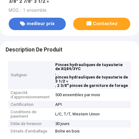
3/8" 2 7/8" 3 1/2 »
MOQ：1 ensemble
meilleur prix
Contactez
Description De Produit
Pinces hydrauliques de tuyauterie
de XQ89/3YC
,
Surligner
pinces hydrauliques de tuyauterie de
3 1/2 »
,
2 3/8" pinces de garniture de forage
Capacité
500 ensembles par mois
d'approvisionnement
Certification
API
Conditions de
L/C, T/T, Western Union
paiement
Délai de livraison
30 jours
Détails d'emballage
Boîte en bois