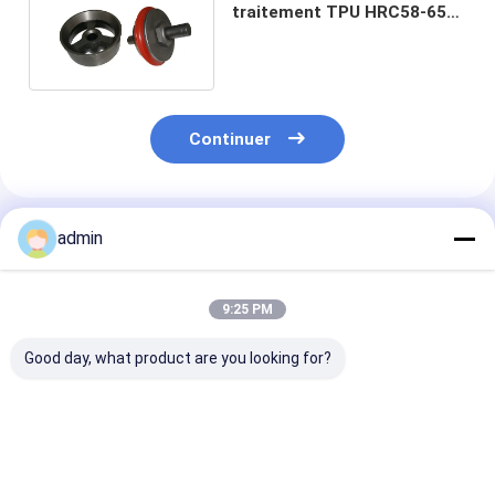
traitement TPU HRC58-65
de Seat 35CrMo NBR de
corps de valve FB-1600
Continuer
Produits Recommandés
admin
9:25 PM
Good day, what product are you looking for?
Parties de pompes à
Le type ouvert
Corps de valve
boue de type ouvert
pompe de boue
pièces de pom
MK siège de vanne
partie le corps de
boue pour les