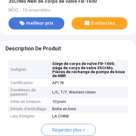
35CrMo NBR de corps de valve FB-1600
MOQ：10 ensembles
meilleur prix
Contactez
Description De Produit
,
Siège de corps de valve FB-1600
,
siège de corps de valve 35CrMo
Surligner
Pièces de rechange de pompe de boue
de NBR
Certification
API 7K
Conditions de
L/C, T/T, Western Union
paiement
Délai de livraison
10 jours
Détails d'emballage
Boîte en bois
Lieu d'origine
LA CHINE
Regardez plus