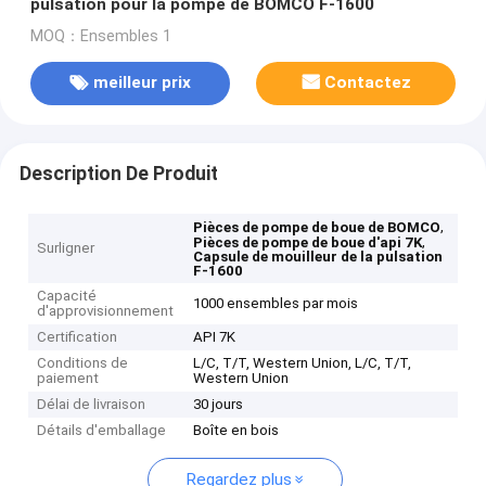
pulsation pour la pompe de BOMCO F-1600
MOQ：Ensembles 1
meilleur prix
Contactez
Description De Produit
,
Pièces de pompe de boue de BOMCO
,
Pièces de pompe de boue d'api 7K
Surligner
Capsule de mouilleur de la pulsation
F-1600
Capacité
1000 ensembles par mois
d'approvisionnement
Certification
API 7K
Conditions de
L/C, T/T, Western Union, L/C, T/T,
paiement
Western Union
Délai de livraison
30 jours
Détails d'emballage
Boîte en bois
Regardez plus