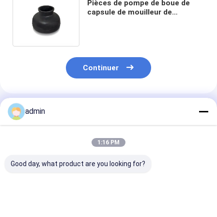
Pièces de pompe de boue de
capsule de mouilleur de
pulsation pour la pompe de
BOMCO F-1600
Continuer
Produits Recommandés
admin
1:16 PM
Good day, what product are you looking for?
Parties de pompes à
Le type ouvert
Corps de valve
boue de type ouvert
pompe de boue
pièces de pom