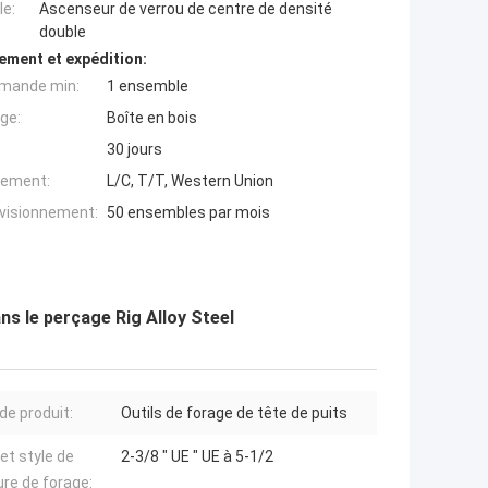
e:
Ascenseur de verrou de centre de densité
double
ement et expédition:
mande min:
1 ensemble
ge:
Boîte en bois
30 jours
iement:
L/C, T/T, Western Union
ovisionnement:
50 ensembles par mois
ns le perçage Rig Alloy Steel
de produit:
Outils de forage de tête de puits
 et style de
2-3/8 " UE " UE à 5-1/2
ure de forage: