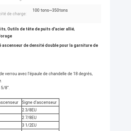
100 tons~350tons
ité de charge:
its
,
Outils de tête de puits d'acier allié
,
forage
té ascenseur de densité double pour la garniture de
e verrou avec l'épaule de chandelle de 18 degrés,
e.
 5/8".
'ascenseur
Signe d'ascenseur
2 3/8EU
2 7/8EU
3 1/2EU