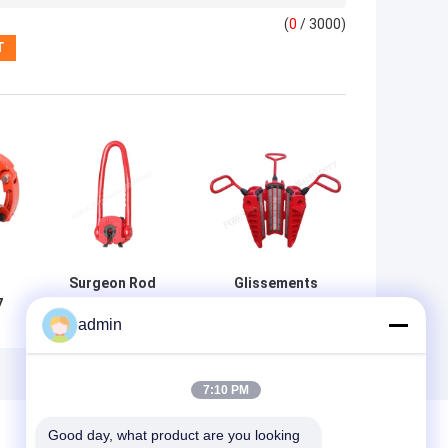
(
0
/ 3000)
Surgeon Rod
Glissements
7
Elevator des
rotatoires de
admin
e
outils api 8A de
garniture de
u
tête de puits de
forage d'acier au
SRE20 SRE25
carbone api 3,5" à
5,2"
7:10 PM
Good day, what product are you looking 