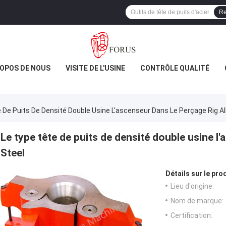
Re
ROPOS DE NOUS
VISITE DE L'USINE
CONTRÔLE QUALITÉ
 De Puits De Densité Double Usine L'ascenseur Dans Le Perçage Rig Al
Le type tête de puits de densité double usine l
Steel
Détails sur le prod
Lieu d'origine:
Nom de marque:
Certification: