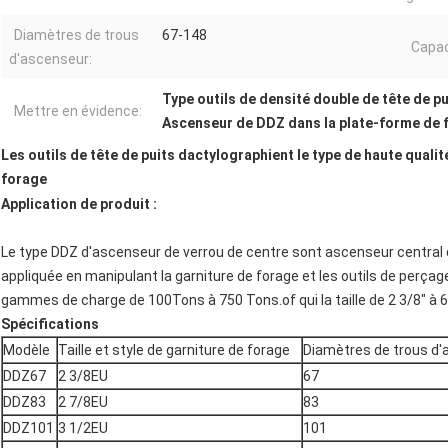
Diamètres de trous
67-148
Capac
d'ascenseur:
Type outils de densité double de tête de pu
Mettre en évidence:
Ascenseur de DDZ dans la plate-forme de 
Les outils de tête de puits dactylographient le type de haute quali
forage
Application de produit :
Le type DDZ d'ascenseur de verrou de centre sont ascenseur central d
appliquée en manipulant la garniture de forage et les outils de perçag
gammes de charge de 100Tons à 750 Tons.of qui la taille de 2 3/8" à 6
Spécifications
Modèle
Taille et style de garniture de forage
Diamètres de trous d
DDZ67
2 3/8EU
67
DDZ83
2 7/8EU
83
DDZ101
3 1/2EU
101