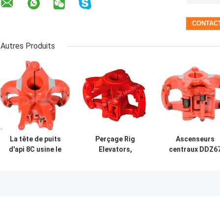
Autres Produits
La tête de puits
Perçage Rig
Ascenseurs
d'api 8C usine le
Elevators,
centraux DDZ6
type ascenseur
ascenseur central
de garniture d
de glissement de
de l'acier allié
forage de verro
HYC 200 pour la
DDZ83 de verrou
2 3/8" à 6 5/8"
garniture de
pour la garniture
forage
de forage