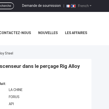
Demande de soumission
|
French
cherche
CONTACTEZ-NOUS
NOUVELLES
LES AFFAIRES
loy Steel
'ascenseur dans le perçage Rig Alloy
uit:
LA CHINE
FORUS
API