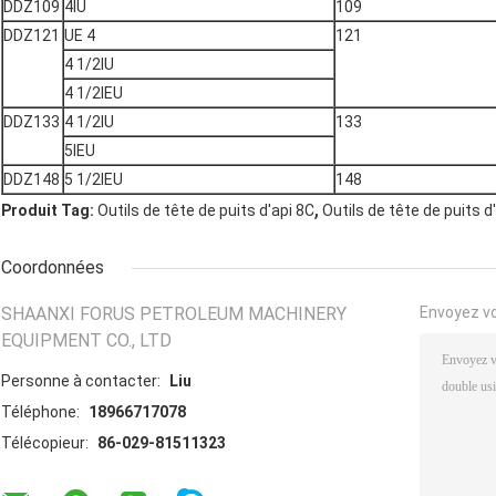
DDZ109
4IU
109
DDZ121
UE 4
121
4 1/2IU
4 1/2IEU
DDZ133
4 1/2IU
133
5IEU
DDZ148
5 1/2IEU
148
,
Produit Tag:
Outils de tête de puits d'api 8C
Outils de tête de puits d'
Coordonnées
SHAANXI FORUS PETROLEUM MACHINERY
Envoyez v
EQUIPMENT CO., LTD
Personne à contacter:
Liu
Téléphone:
18966717078
Télécopieur:
86-029-81511323