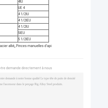
4IU
UE 4
4 1/2IU
4 1/2IEU
4 1/2IU
5IEU
5 1/2IEU
,
acier allié
Pinces manuelles d'api
otre demande directement à nous