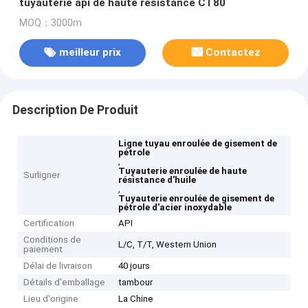
tuyauterie api de haute résistance CT80
MOQ：3000m
meilleur prix
Contactez
Description De Produit
Ligne tuyau enroulée de gisement de
pétrole
,
Tuyauterie enroulée de haute
Surligner
résistance d'huile
,
Tuyauterie enroulée de gisement de
pétrole d'acier inoxydable
Certification
API
Conditions de
L/C, T/T, Western Union
paiement
Délai de livraison
40 jours
Détails d'emballage
tambour
Lieu d'origine
La Chine