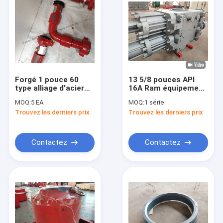
Forgé 1 pouce 60
13 5/8 pouces API
type alliage d'acier
16A Ram équipement
joint pivotant
de prévention des
MOQ:
5 EA
MOQ:
1 série
pression de travail
explosions BOP 3000
Trouvez les derniers prix
Trouvez les derniers prix
5000 PSI API 16C
PSI
COC fournir un
processus forgé
pour le forage
Contactez
Contactez
pétrolier
À la maison
Produits
Vidéos