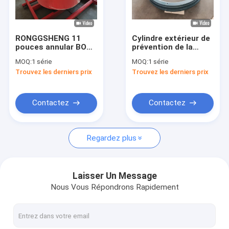
À propos de nous
Visite de l'usine
RONGGSHENG 11
Cylindre extérieur de
pouces annular BOP
prévention de la
Contrôle qualité
préventif de
détonation de
MOQ:
1 série
MOQ:
1 série
l'explosion 3000 PSI
Cameron 18-3/4"
Trouvez les derniers prix
Trouvez les derniers prix
équipement
5000PSI type "DL"
Contactez-nous
BOP
Nouvelles
Contactez
Contactez
Les affaires
Regardez plus
Pièces de pompe de boue
Laisser Un Message
Nous Vous Répondrons Rapidement
Revêtement de pompe de boue
Piston de pompe de boue