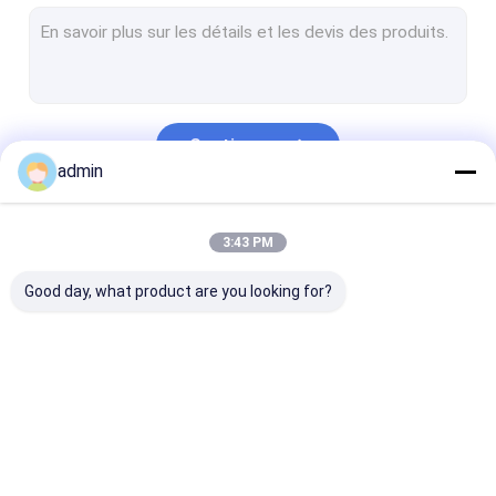
Pompe de boue de forage
Perçage Rig Components
Soupape à vanne et robinet à tournant sphérique
Continuer
BOP Seal
admin
Équipement d'obturateur d'éruption
Nos Catégories
3:43 PM
Pièces de plate-forme de reconditionnement
Good day, what product are you looking for?
Anti tapis de glissement de Tableau rotatoire
Outils de tête de puits
Tuyau enfermant de forage
Pièces de pompe de
Revêtement de
Piston de pom
Acier allié spécial
boue
pompe de boue
boue