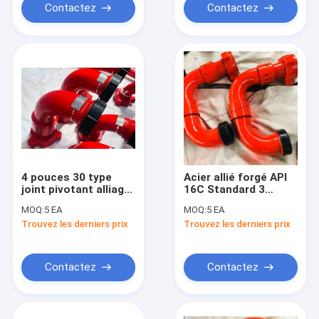
pétrolifères
Contactez
Contactez
4 pouces 30 type
Acier allié forgé API
joint pivotant alliage
16C Standard 3
d'acier forgé API 16C
pouces 50 type long
MOQ:
5 EA
MOQ:
5 EA
Standard pour le
rayon joint pivotant
Trouvez les derniers prix
Trouvez les derniers prix
forage des champs
pour le forage des
pétrolifères
champs pétrolifères
Rapport d'essai
fournir
Contactez
Contactez