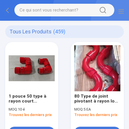
Tous Les Produits
(459)
1 pouce 50 type à
80 Type de joint
rayon court
pivotant à rayon long
articulation
en acier allié forgé
MOQ:
10 é
MOQ:
5 EA
pivotante API 16C
API 16C Standard
Trouvez les derniers prix
Trouvez les derniers prix
pression de travail
pour le forage des
5000 PSI pour le
champs pétrolifères
forage des champs