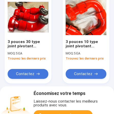
3 pouces 30 type
3 pouces 10 type
joint pivotant
joint pivotant
pression de travail
pression de travail
MOQ:
5 EA
MOQ:
5 EA
10000 PSI API 16C
5000 PSI API 16C
Trouvez les derniers prix
Trouvez les derniers prix
Standard pour le
Processus forgé
forage des champs
standard pour le
pétrolifères
forage de champs
pétrolifères COC
Contactez
Contactez
fourni
Économisez votre temps
Laissez-nous contacter les meilleurs
produits avec vous.