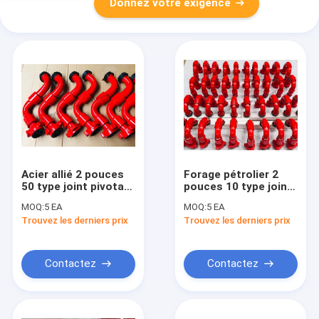
Donnez votre exigence
Acier allié 2 pouces
Forage pétrolier 2
50 type joint pivotant
pouces 10 type joint
pression de travail
pivotant avec API
MOQ:
5 EA
MOQ:
5 EA
5000 PSI API 16C
16C standard et 5000
Trouvez les derniers prix
Trouvez les derniers prix
Standard pour le
PSI pression de
forage pétrolier
travail
Contactez
Contactez